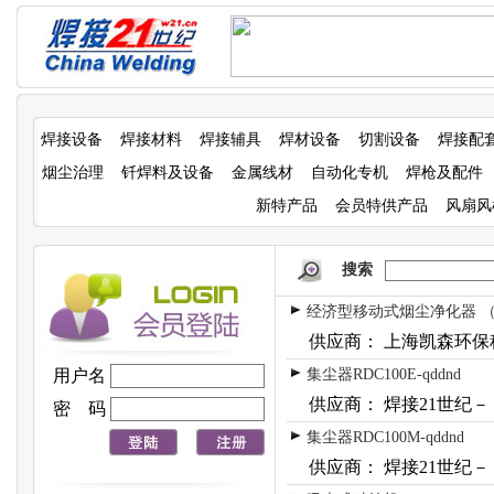
焊接设备
焊接材料
焊接辅具
焊材设备
切割设备
焊接配
烟尘治理
钎焊料及设备
金属线材
自动化专机
焊枪及配件
新特产品
会员特供产品
风扇风
搜索
经济型移动式烟尘净化器 
供应商： 上海凯森环保
用户名
集尘器RDC100E-qddnd
供应商： 焊接21世纪－
密 码
集尘器RDC100M-qddnd
供应商： 焊接21世纪－