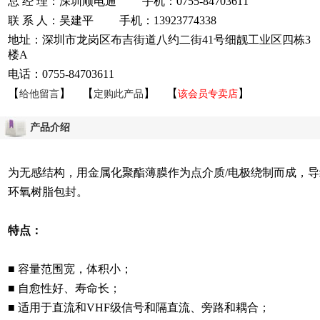
总 经 理：深圳顺电通 手机：0755-84703611
联 系 人：吴建平 手机：13923774338
地址：深圳市龙岗区布吉街道八约二街41号细靓工业区四栋3
楼A
电话：0755-84703611
【
】 【
】 【
】
给他留言
定购此产品
该会员专卖店
产品介绍
为无感结构，用金属化聚酯薄膜作为点介质/电极绕制而成，
环氧树脂包封。
特点：
■ 容量范围宽，体积小；
■ 自愈性好、寿命长；
■ 适用于直流和VHF级信号和隔直流、旁路和耦合；