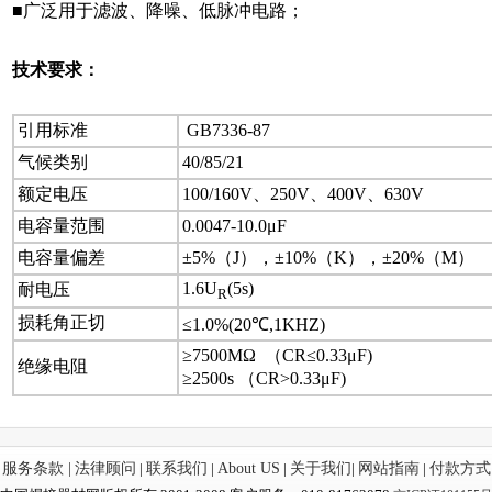
■广泛用于滤波、降噪、低脉冲电路；
技术要求：
引用标准
GB7336-87
气候类别
40/85/21
额定电压
100/160V、250V、400V、630V
电容量范围
0.0047-10.0μF
电容量偏差
±5%（J），±10%（K），±20%（M）
1.6U
(5s)
耐电压
R
损耗角正切
≤1.0%(20℃,1KHZ)
≥7500MΩ （CR≤0.33μF)
绝缘电阻
≥2500s （CR>0.33μF)
服务条款 |
法律顾问
|
联系我们
|
About US
|
关于我们
|
网站指南
|
付款方式