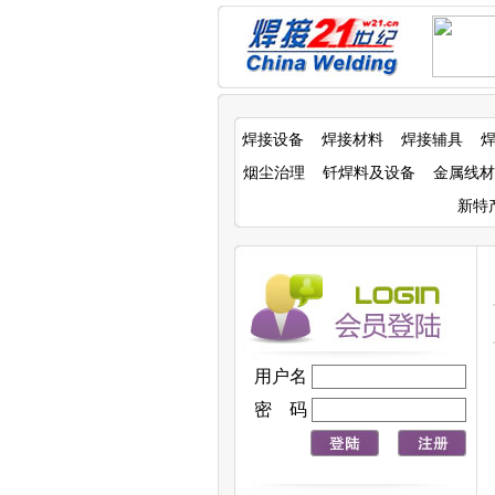
焊接设备
焊接材料
焊接辅具
烟尘治理
钎焊料及设备
金属线材
新特
用户名
密 码