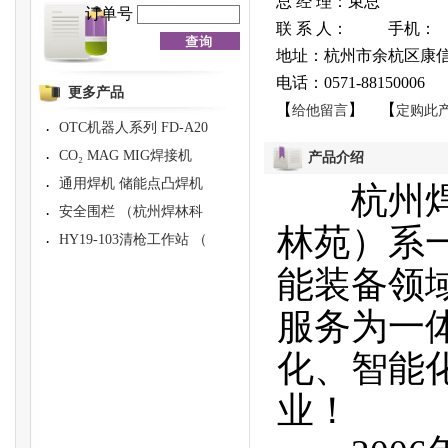
总 经 理：束总
订单号
联 系 人： 手机：
地址：杭州市余杭区康信路
电话：0571-88150006
更多产品
【
】 【
给他留言
定购此
OTC机器人系列 FD-A20
·
CO₂ MAG MIG焊接机
·
产品介绍
通用焊机 储能点凸焊机
·
杭州焊林
安全围栏 （杭州焊林科
·
林苑）系
HY19-103清枪工作站 （
·
能装备领
服务为一
化、智能
业！