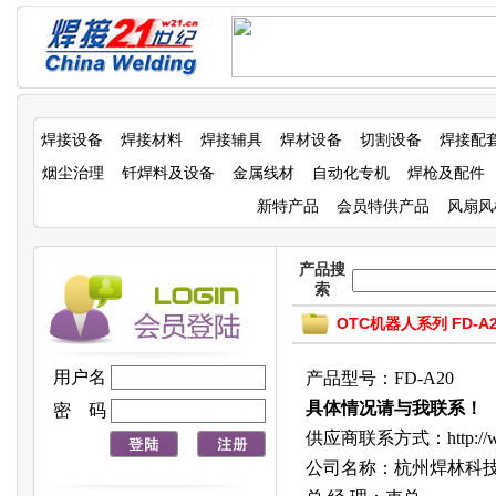
焊接设备
焊接材料
焊接辅具
焊材设备
切割设备
焊接配
烟尘治理
钎焊料及设备
金属线材
自动化专机
焊枪及配件
新特产品
会员特供产品
风扇风
产品搜
索
OTC机器人系列 FD-
用户名
产品型号：FD-A20
具体情况请与我联系！
密 码
供应商联系方式：http://www
公司名称：杭州焊林科