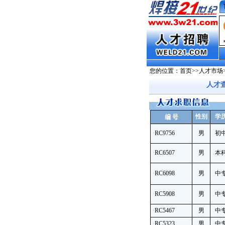
您的位置：
首页
>>
人才市场
人才
性别
学
编 号
·
RC9756
男
初
·
RC6507
男
本
·
RC6098
男
中
·
RC5908
男
中
·
RC5467
男
中
·
RC5323
男
中