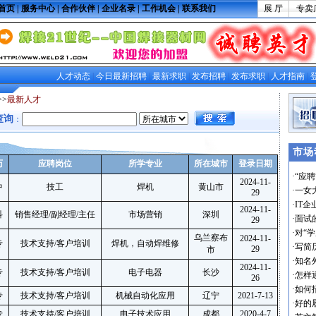
首页
|
服务中心
|
合作伙伴
|
企业名录
|
工作机会
|
联系我们
展 厅
专卖
人才动态
|
今日最新招聘
|
最新求职
|
发布招聘
|
发布求职
|
人才指南
|
>>
最新人才
查询
：
市场
历
应聘岗位
所学专业
所在城市
登录日期
·
“应
2024-11-
中
技工
焊机
黄山市
·
一女
29
·
IT
2024-11-
科
销售经理/副经理/主任
市场营销
深圳
·
面试
29
·
对“
乌兰察布
2024-11-
专
技术支持/客户培训
焊机，自动焊维修
·
写简
29
市
·
知名
2024-11-
专
技术支持/客户培训
电子电器
长沙
·
怎样
26
·
如何
专
技术支持/客户培训
机械自动化应用
辽宁
2021-7-13
·
好的
专
技术支持/客户培训
电子技术应用
成都
2020-4-7