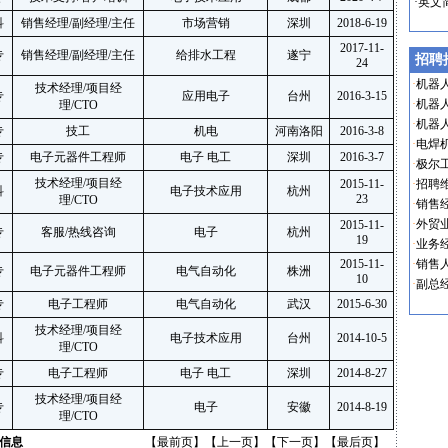
·
英文
科
销售经理/副经理/主任
市场营销
深圳
2018-6-19
2017-11-
专
销售经理/副经理/主任
给排水工程
遂宁
招聘
24
·
机器人
技术经理/项目经
专
应用电子
台州
2016-3-15
·
机器
理/CTO
·
机器
专
技工
机电
河南洛阳
2016-3-8
·
电焊
专
电子元器件工程师
电子 电工
深圳
2016-3-7
·
极尔
技术经理/项目经
2015-11-
·
招聘维
科
电子技术应用
杭州
23
理/CTO
·
销售
·
外贸
2015-11-
专
客服/热线咨询
电子
杭州
19
·
业务
2015-11-
·
销售
专
电子元器件工程师
电气自动化
株洲
10
·
副总
专
电子工程师
电气自动化
武汉
2015-6-30
技术经理/项目经
科
电子技术应用
台州
2014-10-5
理/CTO
专
电子工程师
电子 电工
深圳
2014-8-27
技术经理/项目经
专
电子
安徽
2014-8-19
理/CTO
信息
【最前页】【上一页】【
下一页
】【
最后页
】