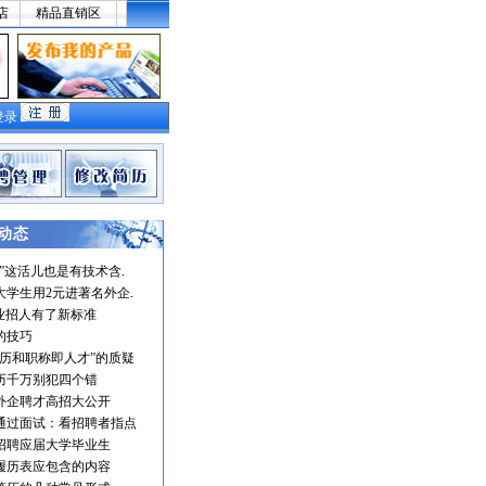
店
精品直销区
登录
动态
聘”这活儿也是有技术含
大学生用2元进著名外企
企业招人有了新标准
的技巧
学历和职称即人才”的质疑
历千万别犯四个错
外企聘才高招大公开
通过面试：看招聘者指点
招聘应届大学毕业生
履历表应包含的内容