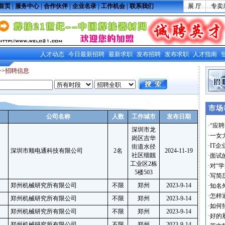
首页
|
服务中心
|
合作伙伴
|
企业名录
|
工作机会
|
联系我们
展 厅
专卖
人才动态
|
今日最新招聘
|
最新求职
|
发布招聘
|
发布求职
|
人才指南
|
>>
招聘信息
市场
公司名称
人数
工作城市
发布日期
·
“应
深圳市龙
·
一女
岗区吉华
·
IT
街道水径
深圳市顺电通科技有限公司
2名
2024-11-19
社区细靓
·
面试
工业区2栋
·
对“
5楼503
·
写简
郑州机械研究所有限公司
不限
郑州
2023-9-14
·
知名
·
怎样
郑州机械研究所有限公司
不限
郑州
2023-9-14
·
如何
郑州机械研究所有限公司
不限
郑州
2023-9-14
·
好的
郑州机械研究所有限公司
不限
郑州
2023-9-14