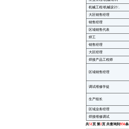
·
机械工程/机械设计/..
·
大区销售经理
·
销售经理
·
区域销售代表
·
焊工
·
销售经理
·
大区经理
·
焊接产品工程师
·
区域销售经理
·
调试维修学徒
·
生产组长
·
区域业务经理
·
焊接维修调试
共
51
页 第
1
页 共查询到
956
条