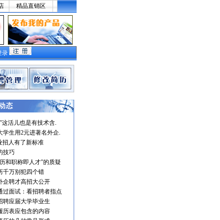
店
精品直销区
登录
动态
聘”这活儿也是有技术含
大学生用2元进著名外企
企业招人有了新标准
的技巧
学历和职称即人才”的质疑
历千万别犯四个错
外企聘才高招大公开
通过面试：看招聘者指点
招聘应届大学毕业生
履历表应包含的内容