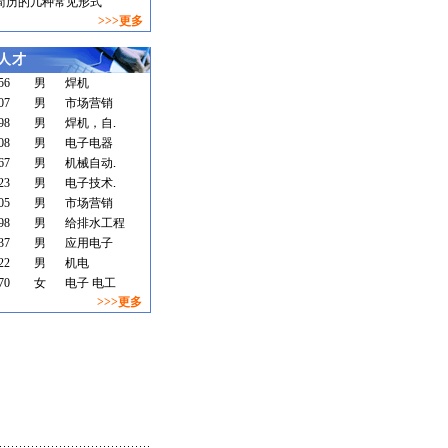
简历的几种常见形式
>>>更多
人才
56
男
焊机
07
男
市场营销
98
男
焊机，自
08
男
电子电器
67
男
机械自动
23
男
电子技术
05
男
市场营销
98
男
给排水工程
37
男
应用电子
22
男
机电
70
女
电子 电工
>>>更多