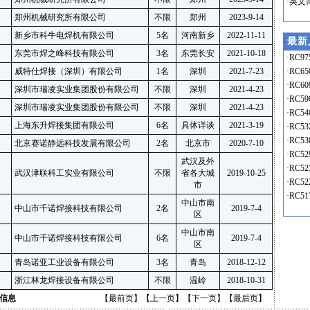
·
英文
郑州机械研究所有限公司
不限
郑州
2023-9-14
新乡市科牛电焊机有限公司
5名
河南新乡
2022-11-11
最新
东莞市焊之峰科技有限公司
3名
东莞长安
2021-10-18
·
RC97
威特仕焊接（深圳）有限公司
1名
深圳
2021-7-23
·
RC65
·
RC60
深圳市瑞凌实业集团股份有限公司
不限
深圳
2021-4-23
·
RC59
深圳市瑞凌实业集团股份有限公司
不限
深圳
2021-4-23
·
RC54
上海东升焊接集团有限公司
6名
具体详谈
2021-3-19
·
RC53
·
RC53
北京赛诺静远科技发展有限公司
2名
北京市
2020-7-10
·
RC52
武汉及外
·
RC52
武汉津联科工实业有限公司
不限
省各大城
2019-10-25
·
RC52
市
·
RC51
中山市南
中山市千诺焊接科技有限公司
2名
2019-7-4
区
中山市南
中山市千诺焊接科技有限公司
6名
2019-7-4
区
青岛诺亚工业设备有限公司
3名
青岛
2018-12-12
浙江林龙焊接设备有限公司
不限
温岭
2018-10-31
信息
【最前页】【上一页】【
下一页
】【
最后页
】