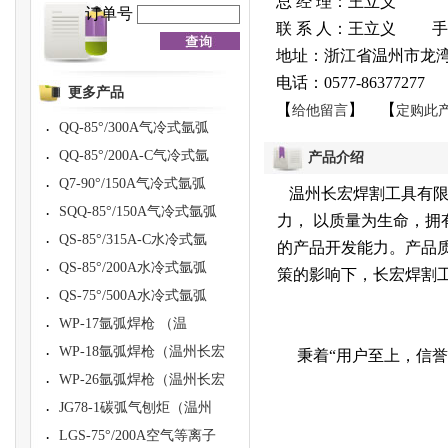
总 经 理：王立义
订单号
联 系 人：王立义 手机：1
地址：浙江省温州市龙湾
电话：0577-86377277
更多产品
【
】 【
给他留言
定购此
QQ-85°/300A气冷式氩弧
·
QQ-85°/200A-C气冷式氩
·
产品介绍
Q7-90°/150A气冷式氩弧
·
温州长宏焊割工具有限
SQQ-85°/150A气冷式氩弧
·
力， 以质量为生命，
QS-85°/315A-C水冷式氩
·
的产品开发能力。产品
QS-85°/200A水冷式氩弧
·
策的影响下，长宏焊割
QS-75°/500A水冷式氩弧
·
WP-17氩弧焊枪 （温
·
WP-18氩弧焊枪（温州长宏
·
秉着“用户至上，信誉
WP-26氩弧焊枪（温州长宏
·
JG78-1碳弧气刨炬（温州
·
LGS-75°/200A空气等离子
·