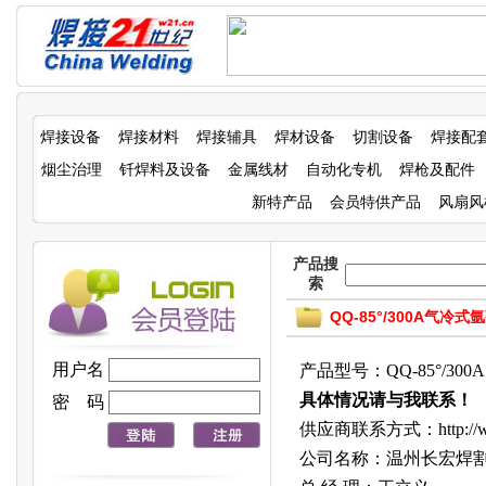
焊接设备
焊接材料
焊接辅具
焊材设备
切割设备
焊接配
烟尘治理
钎焊料及设备
金属线材
自动化专机
焊枪及配件
新特产品
会员特供产品
风扇风
产品搜
索
QQ-85°/300A气
用户名
产品型号：QQ-85°/300A
具体情况请与我联系！
密 码
供应商联系方式：http://ww
公司名称：温州长宏焊