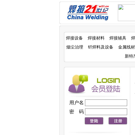
焊接设备
焊接材料
焊接辅具
烟尘治理
钎焊料及设备
金属线材
新特
用户名
密 码