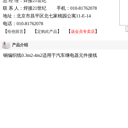
总 经 理：焊接21世纪
联 系 人：焊接21世纪 手机：010-81762078
地址：北京市昌平区北七家桃园公寓11-E-14
电话：010-81762078
【
】 【
】 【
】
给他留言
定购此产品
该会员专卖店
产品介绍
铜编织线0.3m2-4m2适用于汽车继电器元件接线