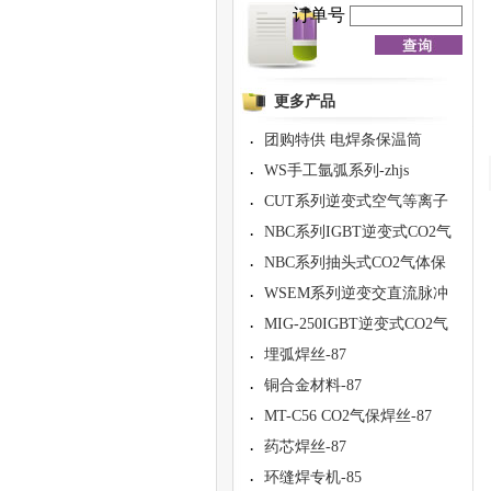
订单号
更多产品
团购特供 电焊条保温筒
·
WS手工氩弧系列-zhjs
·
CUT系列逆变式空气等离子
·
NBC系列IGBT逆变式CO2气
·
NBC系列抽头式CO2气体保
·
WSEM系列逆变交直流脉冲
·
MIG-250IGBT逆变式CO2气
·
埋弧焊丝-87
·
铜合金材料-87
·
MT-C56 CO2气保焊丝-87
·
药芯焊丝-87
·
环缝焊专机-85
·